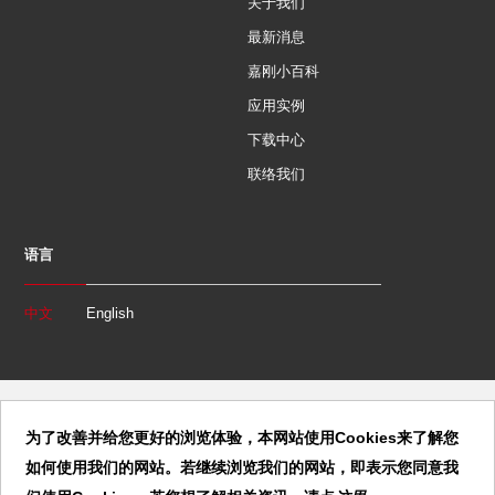
关于我们
最新消息
嘉刚小百科
应用实例
下载中心
联络我们
语言
中文
English
为了改善并给您更好的浏览体验，本网站使用Cookies来了解您
如何使用我们的网站。若继续浏览我们的网站，即表示您同意我
Copyright 2020 Clamptek CO., LTD. All Rights Reserved. | 東莞市嘉剛
機電科技發展有限公司 | 版權由CLAMPTEK 嘉剛註冊登記所有,違者必